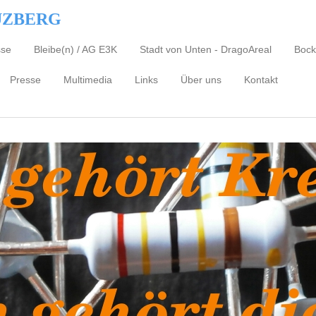
UZBERG
sse
Bleibe(n) / AG E3K
Stadt von Unten - DragoAreal
Bock
Presse
Multimedia
Links
Über uns
Kontakt