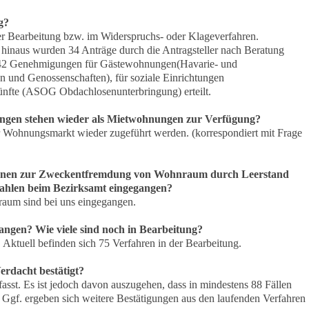
g?
er Bearbeitung bzw. im Widerspruchs- oder Klageverfahren.
r hinaus wurden 34 Anträge durch die Antragsteller nach Beratung
42 Genehmigungen für Gästewohnungen(Havarie- und
 und Genossenschaften), für soziale Einrichtungen
nfte (ASOG Obdachlosenunterbringung) erteilt.
ungen stehen wieder als Mietwohnungen zur Verfügung?
Wohnungsmarkt wieder zugeführt werden. (korrespondiert mit Frage
*innen zur Zweckentfremdung von Wohnraum durch Leerstand
Zahlen beim Bezirksamt eingegangen?
aum sind bei uns eingegangen.
angen? Wie viele sind noch in Bearbeitung?
ktuell befinden sich 75 Verfahren in der Bearbeitung.
Verdacht bestätigt?
rfasst. Es ist jedoch davon auszugehen, dass in mindestens 88 Fällen
e. Ggf. ergeben sich weitere Bestätigungen aus den laufenden Verfahren