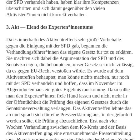
der SPD verhandelt haben, haben klar ihre Kompetenzen
überschritten und sich damit gegenüber den vielen
Aktivisten*innen nicht korrekt verhalten.
3. Akt — Elend des Experten*innentums
Da es innerhalb des Aktiventreffens sehr große Vorbehalte
gegen die Einigung mit der SPD gab, begannen die
Verhandlungsführer*innen das eigene Gesetz für tot zu erklären.
Sie machten sich dabei die Argumentation der SPD und des
Senats zu eigen, die behaupteten, unser Gesetz sei nicht zulässig,
da es gegen EU-Recht verstoßen würde. Es wurde auf dem
Aktiventreffen behauptet, man könne nichts machen, nur noch
mit der SPD verhandeln und hoffen, dass im November im
Abgeordnetenhaus ein gutes Ergebnis rauskomme. Dazu sollte
man den Experten*innen freie Hand lassen und nicht mehr in
der Öffentlichkeit die Prüfung des eigenen Gesetzes durch die
Senatsinneverwaltung verlangen. Das Aktiventreffen lehnte das
ab und sprach sich für eine Presseerklärung aus, in der gefordert
werden sollte, die Prüfung abzuschließen. Erst nach vier
Wochen Verhandlung zwischen dem Ko-Kreis und der Basis
des Aktiventreffen ging eine ernstzunehmende Pressemitteilung
raus. Bereits vorher wurde auf der Titelseite der Berliner Zeitung