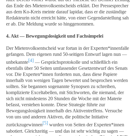
das Ende des Mietenvolksentscheids erklärt. Der Pressesprecher
aus dem Ko-Kreis meinte darauf lapidar, dass er die zuständige
Redakteurin nicht erreicht hätte, von einer Gegendarstellung sah
er ab. Die Meldung wurde so hinggenommen.
4. Akt — Bewegungslosigkeit und Fachsimpelei
Der Mietenvolksentscheid war fortan in der Experten*innenfalle
gefangen. Dem eigenen rund 50-seitigen Entwurf lagen nun —
[4]
unbekannte
— Gesprächsprotokolle und schließlich ein
ebenfalls über 50 Seiten umfassender Gesetzentwurf des Senats
vor. Die Experten*innen forderten nun, dass diese Papiere
innerhalb von wenigen Tagen bewertet und besprochen werden
sollten. Sie begannen sogenannte Synopsen zu schreiben,
komplizierte Exceltabellen, mit Stichworten, die niemand, der
sich nicht mindestens 20 Stunden die Woche mit der Materie
befasst, verstehen konnte. Diese Strategie führte zur
Bewegungslosigkeit innerhalb des Aktiventreffens. Versuche
von uns und anderen Aktiven, die politische Initiative
[5]
zurückzugewinnen
wurden von Seiten der Experten*innen
sabotiert. Gleichzeitig — und das ist sehr wichtig zu sagen —