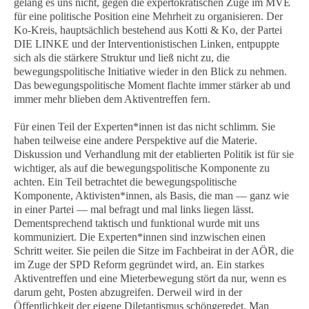
gelang es uns nicht, gegen die expertokratischen Züge im MVE
für eine politische Position eine Mehrheit zu organisieren. Der
Ko-Kreis, hauptsächlich bestehend aus Kotti & Ko, der Partei
DIE LINKE und der Interventionistischen Linken, entpuppte
sich als die stärkere Struktur und ließ nicht zu, die
bewegungspolitische Initiative wieder in den Blick zu nehmen.
Das bewegungspolitische Moment flachte immer stärker ab und
immer mehr blieben dem Aktiventreffen fern.
Für einen Teil der Experten*innen ist das nicht schlimm. Sie
haben teilweise eine andere Perspektive auf die Materie.
Diskussion und Verhandlung mit der etablierten Politik ist für sie
wichtiger, als auf die bewegungspolitische Komponente zu
achten. Ein Teil betrachtet die bewegungspolitische
Komponente, Aktivisten*innen, als Basis, die man — ganz wie
in einer Partei — mal befragt und mal links liegen lässt.
Dementsprechend taktisch und funktional wurde mit uns
kommuniziert. Die Experten*innen sind inzwischen einen
Schritt weiter. Sie peilen die Sitze im Fachbeirat in der AÖR, die
im Zuge der SPD Reform gegründet wird, an. Ein starkes
Aktiventreffen und eine Mieterbewegung stört da nur, wenn es
darum geht, Posten abzugreifen. Derweil wird in der
Öffentlichkeit der eigene Diletantismus schöngeredet. Man