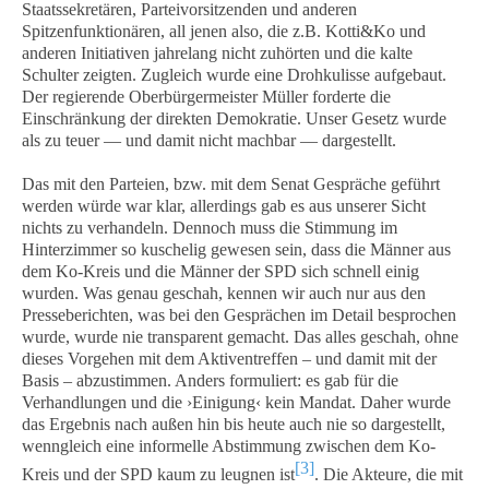
Staatssekretären, Parteivorsitzenden und anderen
Spitzenfunktionären, all jenen also, die z.B. Kotti&Ko und
anderen Initiativen jahrelang nicht zuhörten und die kalte
Schulter zeigten. Zugleich wurde eine Drohkulisse aufgebaut.
Der regierende Oberbürgermeister Müller forderte die
Einschränkung der direkten Demokratie. Unser Gesetz wurde
als zu teuer — und damit nicht machbar — dargestellt.
Das mit den Parteien, bzw. mit dem Senat Gespräche geführt
werden würde war klar, allerdings gab es aus unserer Sicht
nichts zu verhandeln. Dennoch muss die Stimmung im
Hinterzimmer so kuschelig gewesen sein, dass die Männer aus
dem Ko-Kreis und die Männer der SPD sich schnell einig
wurden. Was genau geschah, kennen wir auch nur aus den
Presseberichten, was bei den Gesprächen im Detail besprochen
wurde, wurde nie transparent gemacht. Das alles geschah, ohne
dieses Vorgehen mit dem Aktiventreffen – und damit mit der
Basis – abzustimmen. Anders formuliert: es gab für die
Verhandlungen und die ›Einigung‹ kein Mandat. Daher wurde
das Ergebnis nach außen hin bis heute auch nie so dargestellt,
wenngleich eine informelle Abstimmung zwischen dem Ko-
[3]
Kreis und der SPD kaum zu leugnen ist
. Die Akteure, die mit