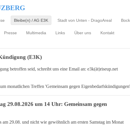
UZBERG
sse
Bleibe(n) / AG E3K
Stadt von Unten - DragoAreal
Bock
Presse
Multimedia
Links
Über uns
Kontakt
 Kündigung (E3K)
ng betroffen seid, schreibt uns eine Email an: e3k(ät)riseup.net
zum monatlichen Treffen 'Gemeinsam gegen Eigenbedarfskündigungen
stag 29.08.2026 um 14 Uhr: Gemeinsam gegen
its am 29.08. und nicht wie gewöhnlich am ersten Samstag im Monat