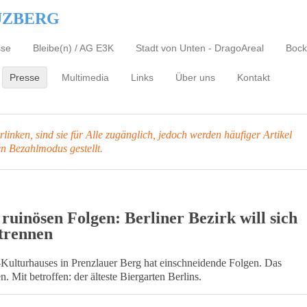
UZBERG
sse
Bleibe(n) / AG E3K
Stadt von Unten - DragoAreal
Bock
Presse
Multimedia
Links
Über uns
Kontakt
inken, sind sie für Alle zugänglich, jedoch werden häufiger Artikel
en Bezahlmodus gestellt.
 ruinösen Folgen: Berliner Bezirk will sich
trennen
r-Kulturhauses in Prenzlauer Berg hat einschneidende Folgen. Das
 Mit betroffen: der älteste Biergarten Berlins.