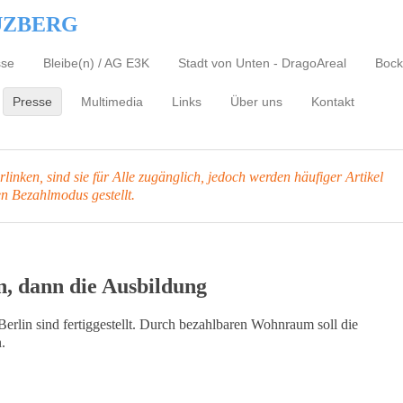
UZBERG
sse
Bleibe(n) / AG E3K
Stadt von Unten - DragoAreal
Bock
Presse
Multimedia
Links
Über uns
Kontakt
inken, sind sie für Alle zugänglich, jedoch werden häufiger Artikel
en Bezahlmodus gestellt.
, dann die Ausbildung
erlin sind fertiggestellt. Durch bezahlbaren Wohnraum soll die
.