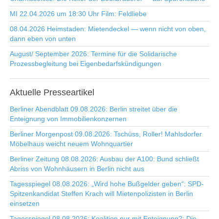
MI 22.04.2026 um 18:30 Uhr Film: Feldliebe
08.04.2026 Heimstaden: Mietendeckel — wenn nicht von oben,
dann eben von unten
August/ September 2026: Termine für die Solidarische
Prozessbegleitung bei Eigenbedarfskündigungen
Aktuelle
Presseartikel
Berliner Abendblatt 09.08.2026: Berlin streitet über die
Enteignung von Immobilienkonzernen
Berliner Morgenpost 09.08.2026: Tschüss, Roller! Mahlsdorfer
Möbelhaus weicht neuem Wohnquartier
Berliner Zeitung 08.08.2026: Ausbau der A100: Bund schließt
Abriss von Wohnhäusern in Berlin nicht aus
Tagesspiegel 08.08.2026: „Wird hohe Bußgelder geben“: SPD-
Spitzenkandidat Steffen Krach will Mietenpolizisten in Berlin
einsetzen
Tagesspiegel 08.08.2026: Koalition nur mit Enteignung?: Die