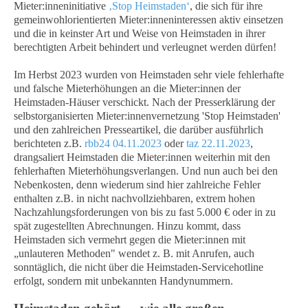
Mieter:inneninitiative
‚Stop Heimstaden‘
, die sich für ihre
gemeinwohlorientierten Mieter:inneninteressen aktiv einsetzen
und die in keinster Art und Weise von Heimstaden in ihrer
berechtigten Arbeit behindert und verleugnet werden dürfen!
Im Herbst 2023 wurden von Heimstaden sehr viele fehlerhafte
und falsche Mieterhöhungen an die Mieter:innen der
Heimstaden-Häuser verschickt. Nach der Presserklärung der
selbstorganisierten Mieter:innenvernetzung 'Stop Heimstaden'
und den zahlreichen Presseartikel, die darüber ausführlich
berichteten z.B.
rbb24 04.11.2023
oder
taz 22.11.2023
,
drangsaliert Heimstaden die Mieter:innen weiterhin mit den
fehlerhaften Mieterhöhungsverlangen. Und nun auch bei den
Nebenkosten, denn wiederum sind hier zahlreiche Fehler
enthalten z.B. in nicht nachvollziehbaren, extrem hohen
Nachzahlungsforderungen von bis zu fast 5.000 € oder in zu
spät zugestellten Abrechnungen. Hinzu kommt, dass
Heimstaden sich vermehrt gegen die Mieter:innen mit
„unlauteren Methoden" wendet z. B. mit Anrufen, auch
sonntäglich, die nicht über die Heimstaden-Servicehotline
erfolgt, sondern mit unbekannten Handynummern.