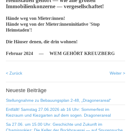
Heimstaden gehört — wie alle großen
Immobilienkonzerne — vergesellschaftet!
Hände weg von Mieter:innen!
Hände weg von der Mieter:inneninitiative 'Stop
Heimstaden'!
Die Häuser denen, die drin wohnen!
Februar 2024 —
WEM GEHÖRT KREUZBERG
< Zurück
Weiter >
Neueste
Beiträge
Stellungnahme zu Bebauungsplan 2-48, „Dragonerareal“
Entfällt! Samstag 27.06.2026 ab 16 Uhr: Sommerfest im
Kiezraum und Kiezgarten auf dem sogen. Dragonerareal
Sa 27.06. um 15.00 Uhr: Geschichte und Zukunft im
Chamissokiez: Die Keller der Bockbrauerei — auf Spurensuche