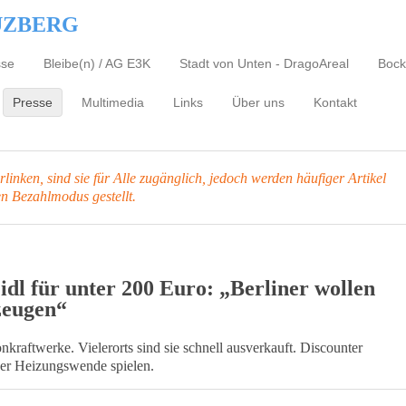
UZBERG
sse
Bleibe(n) / AG E3K
Stadt von Unten - DragoAreal
Bock
Presse
Multimedia
Links
Über uns
Kontakt
inken, sind sie für Alle zugänglich, jedoch werden häufiger Artikel
en Bezahlmodus gestellt.
dl für unter 200 Euro: „Berliner wollen
zeugen“
kraftwerke. Vielerorts sind sie schnell ausverkauft. Discounter
der Heizungswende spielen.