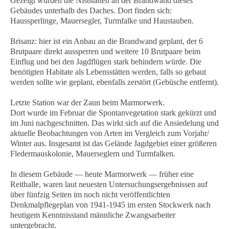
Gezeigt wurden die Niststätten an der Brandwand dieses
Gebäudes unterhalb des Daches. Dort finden sich:
Haussperlinge, Mauersegler, Turmfalke und Haustauben.
Brisanz: hier ist ein Anbau an die Brandwand geplant, der 6
Brutpaare direkt aussperren und weitere 10 Brutpaare beim
Einflug und bei den Jagdflügen stark behindern würde. Die
benötigten Habitate als Lebensstätten werden, falls so gebaut
werden sollte wie geplant, ebenfalls zerstört (Gebüsche entfernt).
Letzte Station war der Zaun beim Marmorwerk.
Dort wurde im Februar die Spontanvegetation stark gekürzt und
im Juni nachgeschnitten. Das wirkt sich auf die Ansiedelung und
aktuelle Beobachtungen von Arten im Vergleich zum Vorjahr/
Winter aus. Insgesamt ist das Gelände Jagdgebiet einer größeren
Fledermauskolonie, Mauerseglern und Turmfalken.
In diesem Gebäude — heute Marmorwerk — früher eine
Reithalle, waren laut neuesten Untersuchungsergebnissen auf
über fünfzig Seiten im noch nicht veröffentlichten
Denkmalpflegeplan von 1941-1945 im ersten Stockwerk nach
heutigem Kenntnisstand männliche Zwangsarbeiter
untergebracht.