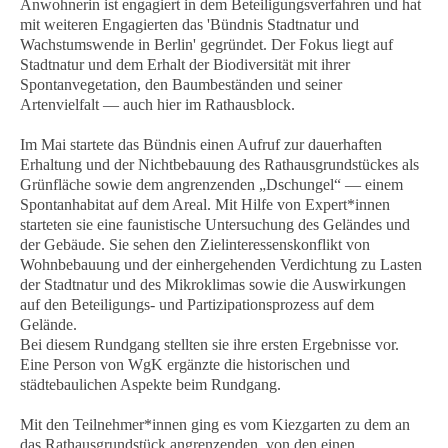
Anwohnerin ist engagiert in dem Beteiligungsverfahren und hat
mit weiteren Engagierten das 'Bündnis Stadtnatur und
Wachstumswende in Berlin'
gegründet. Der Fokus liegt auf
Stadtnatur und dem Erhalt der Biodiversität mit ihrer
Spontanvegetation, den Baumbeständen und seiner
Artenvielfalt — auch hier im Rathausblock.
Im Mai startete das Bündnis einen Aufruf zur dauerhaften
Erhaltung und der Nichtbebauung des Rathausgrundstückes als
Grünfläche sowie dem angrenzenden „Dschungel“ — einem
Spontanhabitat auf dem Areal. Mit Hilfe von Expert*innen
starteten sie eine faunistische Untersuchung des Geländes und
der Gebäude. Sie sehen den Zielinteressenskonflikt von
Wohnbebauung und der einhergehenden Verdichtung zu Lasten
der Stadtnatur und des Mikroklimas sowie die Auswirkungen
auf den Beteiligungs- und Partizipationsprozess auf dem
Gelände.
Bei diesem Rundgang stellten sie ihre ersten Ergebnisse vor.
Eine Person von WgK ergänzte die historischen und
städtebaulichen Aspekte beim Rundgang.
Mit den Teilnehmer*innen ging es vom Kiezgarten zu dem an
das Rathausgrundstück angrenzenden, von den einen