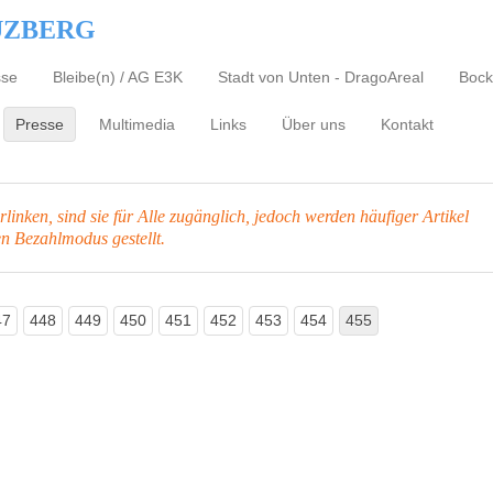
UZBERG
sse
Bleibe(n) / AG E3K
Stadt von Unten - DragoAreal
Bock
Presse
Multimedia
Links
Über uns
Kontakt
inken, sind sie für Alle zugänglich, jedoch werden häufiger Artikel
en Bezahlmodus gestellt.
47
448
449
450
451
452
453
454
455