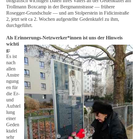
biografisch wichtigen Daten ihres Vaters an der Gedenktafel am
Trollmann Boxcamp in der Bergmannstrasse — frühere
Rosegger-Grundschule — und am Stolperstein in Fidicinstraße
2, jetzt seit ca 2. Wochen aufgestellte Gedenktafel zu ihm,
durchgeführt.
Als Erinnerungs-Netzwerker*innen ist uns der Hinweis
wichti
g:
Es ist
nach
allen
Anstre
ngung
en für
die Er-
und
Aufstel
lung
einer
Geden
ktafel
sehr