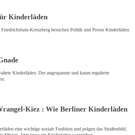
ür Kinderläden
Friedrichshain-Kreuzberg besuchen Politik und Presse Kinderläden.
 Gnade
erwaltete Kinderläden. Der angespannte und kaum regulierte
nz.
rangel-Kiez : Wie Berliner Kinderläden
rläden eine wichtige soziale Funktion und prägen das Straßenbild.
e Mieten. Jetzt muss ein Kinderladen wegziehen.