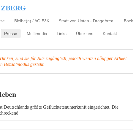
UZBERG
sse
Bleibe(n) / AG E3K
Stadt von Unten - DragoAreal
Bock
Presse
Multimedia
Links
Über uns
Kontakt
inken, sind sie für Alle zugänglich, jedoch werden häufiger Artikel
en Bezahlmodus gestellt.
 leben
st Deutschlands größte Geflüchtetenunterkunft eingerichtet. Die
chreckend.