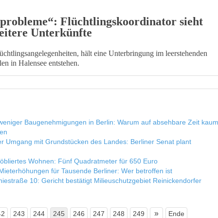
probleme“: Flüchtlingskoordinator sieht
eitere Unterkünfte
chtlingsangelegenheiten, hält eine Unterbringung im leerstehenden
en in Halensee entstehen.
weniger Baugenehmigungen in Berlin: Warum auf absehbare Zeit kau
den
er Umgang mit Grundstücken des Landes: Berliner Senat plant
öbliertes Wohnen: Fünf Quadratmeter für 650 Euro
Mieterhöhungen für Tausende Berliner: Wer betroffen ist
niestraße 10: Gericht bestätigt Milieuschutzgebiet Reinickendorfer
»
42
243
244
245
246
247
248
249
Ende